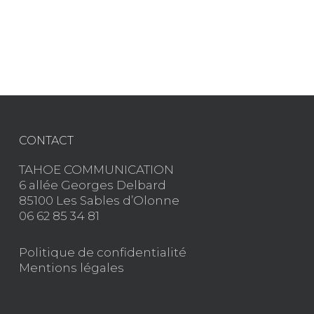
CONTACT
TAHOE COMMUNICATION
6 allée Georges Delbard
85100 Les Sables d’Olonne
06 62 85 34 81
Politique de confidentialité
Mentions légales