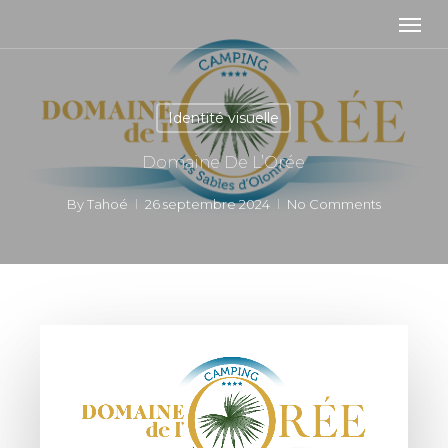
Skip
Men
to
main
content
Identité visuelle
Domaine De L’Orée
By
Tahoé
26 septembre 2024
No Comments