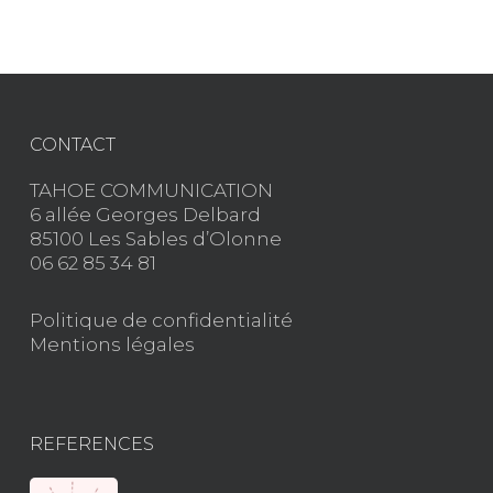
CONTACT
TAHOE COMMUNICATION
6 allée Georges Delbard
85100 Les Sables d’Olonne
06 62 85 34 81
Politique de confidentialité
Mentions légales
REFERENCES