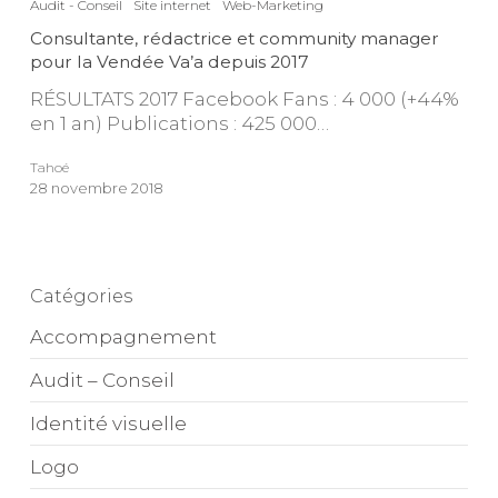
Audit - Conseil
Site internet
Web-Marketing
et
community
Consultante, rédactrice et community manager
manager
pour la Vendée Va’a depuis 2017
pour
RÉSULTATS 2017 Facebook Fans : 4 000 (+44%
la
en 1 an) Publications : 425 000…
Vendée
Va’a
Tahoé
depuis
28 novembre 2018
2017
Catégories
Accompagnement
Audit – Conseil
Identité visuelle
Logo