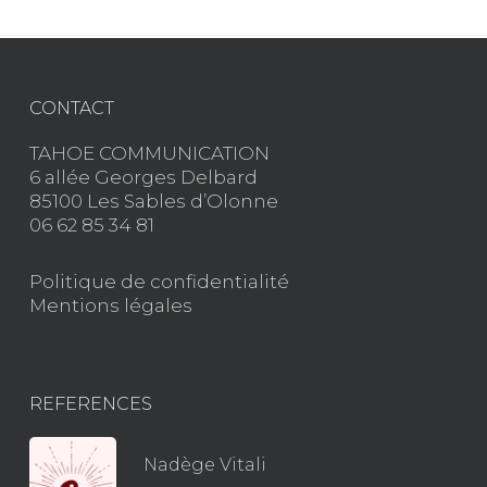
CONTACT
TAHOE COMMUNICATION
6 allée Georges Delbard
85100 Les Sables d’Olonne
06 62 85 34 81
Politique de confidentialité
Mentions légales
REFERENCES
Nadège Vitali