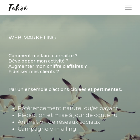
Skip
Men
to
main
content
WEB-MARKETING
Comment me faire connaître ?
Développer mon activité ?
Augmenter mon chiffre d'affaires ?
Fidéliser mes clients ?
Par un ensemble d’actions ciblées et pertinentes.
Référencement naturel ou/et payant
Rédaction et mise à jour de contenu
Animation de réseaux sociaux
Campagne e-mailing