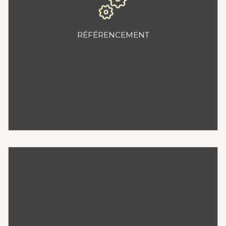
Analyse et conseil
Optimisation du contenu
rédactionnel existant
RÉFÉRENCEMENT
Optimisation des liens
internes
Achat de mots clés
RÉSEAUX SOCIAUX
à partir de 60€ ht/heure