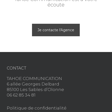
écoute
Je contacte l'Agence
CONTACT
TAHOE COMMUNICATION
6 allée Georges Delbard
85100 Les Sables d’Olonne
06 62 85 34 81
Politique de confidentialité