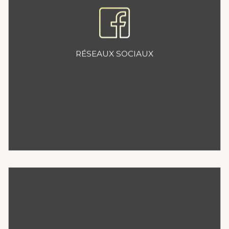
Choix des réseaux sociaux
pertinents
Définition d’une ligne
éditoriale
RÉSEAUX SOCIAUX
Animation, rédaction de
contenu